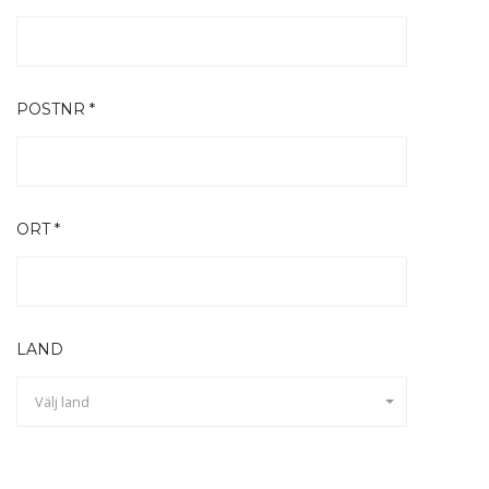
POSTNR *
ORT *
LAND
Välj land