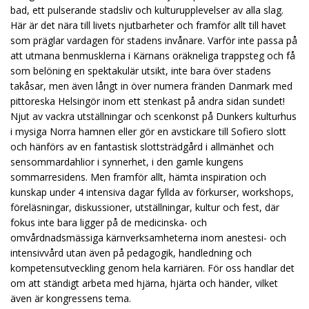
bad, ett pulserande stadsliv och kulturupplevelser av alla slag.
Här är det nära till livets njutbarheter och framför allt till havet
som präglar vardagen för stadens invånare. Varför inte passa på
att utmana benmusklerna i Kärnans oräkneliga trappsteg och få
som belöning en spektakulär utsikt, inte bara över stadens
takåsar, men även långt in över numera fränden Danmark med
pittoreska Helsingör inom ett stenkast på andra sidan sundet!
Njut av vackra utställningar och scenkonst på Dunkers kulturhus
i mysiga Norra hamnen eller gör en avstickare till Sofiero slott
och hänförs av en fantastisk slottsträdgård i allmänhet och
sensommardahlior i synnerhet, i den gamle kungens
sommarresidens. Men framför allt, hämta inspiration och
kunskap under 4 intensiva dagar fyllda av förkurser, workshops,
föreläsningar, diskussioner, utställningar, kultur och fest, där
fokus inte bara ligger på de medicinska- och
omvårdnadsmässiga kärnverksamheterna inom anestesi- och
intensivvård utan även på pedagogik, handledning och
kompetensutveckling genom hela karriären. För oss handlar det
om att ständigt arbeta med hjärna, hjärta och händer, vilket
även är kongressens tema.