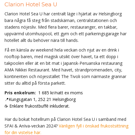
Clarion Hotel Sea U
Clarion Hotel Sea U har centralt läge i hjärtat av Helsingborg
bara några få steg från stadskärnan, centralstationen och
stadens nöjesliv. Med flera barer, restauranger, en takbar,
uppvärmd utomhuspool, ett gym och ett parkeringsgarage har
hotellet allt du behöver nära till hands.
Få en känsla av weekend hela veckan och njut av en drink i
rooftop baren, med magisk utsikt över havet, ta ett dopp i
takpoolen eller ät en bit mat i Japansk-Peruanska restaurang
AMA Nikkei Restaurant. Med havet, strandpromenaden, city,
kontinenten och nöjesstället The Tivoli som närmaste grannar
sitter du alltid på första parkett.
Pris enkelrum:
1 685 kr/natt ex moms
📍Kungsgatan 1, 252 21 Helsingborg
☕ Enklare frukostbuffé inkluderat.
Har du bokat hotellrum på Clarion Hotel Sea U i samband med
SFAI & AnIva-veckan 2024?
Vänligen fyll i önskad frukostsittning
för din vistelse här.