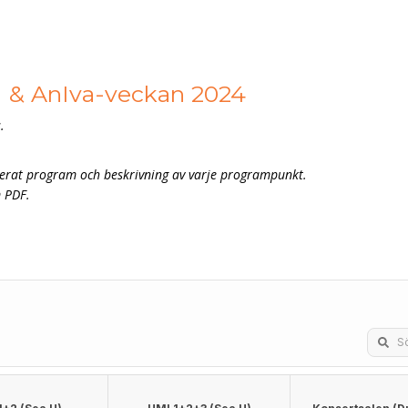
I & AnIva-veckan 2024
.
jerat program och beskrivning av varje programpunkt.
m PDF.