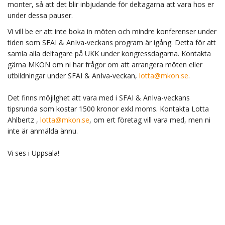
monter, så att det blir inbjudande för deltagarna att vara hos er
under dessa pauser.
Vi vill be er att inte boka in möten och mindre konferenser under
tiden som SFAI & AnIva-veckans program är igång. Detta för att
samla alla deltagare på UKK under kongressdagarna. Kontakta
gärna MKON om ni har frågor om att arrangera möten eller
utbildningar under SFAI & AnIva-veckan,
lotta@mkon.se
.
Det finns möjilghet att vara med i SFAI & AnIva-veckans
tipsrunda som kostar 1500 kronor exkl moms. Kontakta Lotta
Ahlbertz ,
lotta@mkon.se
, om ert företag vill vara med, men ni
inte är anmälda ännu.
Vi ses i Uppsala!