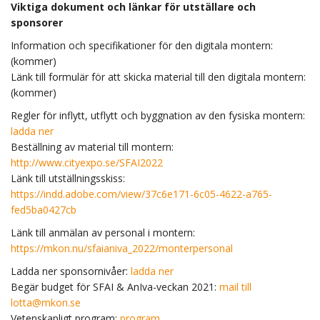
Viktiga dokument och länkar för utställare och
sponsorer
Information och specifikationer för den digitala montern:
(kommer)
Länk till formulär för att skicka material till den digitala montern:
(kommer)
Regler för inflytt, utflytt och byggnation av den fysiska montern:
ladda ner
Beställning av material till montern:
http://www.cityexpo.se/SFAI2022
Länk till utställningsskiss:
https://indd.adobe.com/view/37c6e171-6c05-4622-a765-
fed5ba0427cb
Länk till anmälan av personal i montern:
https://mkon.nu/sfaianiva_2022/monterpersonal
Ladda ner sponsornivåer:
ladda ner
Begär budget för SFAI & AnIva-veckan 2021:
mail till
lotta@mkon.se
Vetenskapligt program:
program