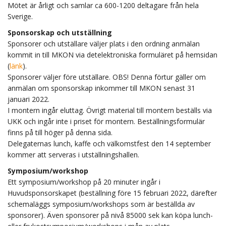
Mötet är årligt och samlar ca 600-1200 deltagare från hela
Sverige.
Sponsorskap och utställning
Sponsorer och utställare väljer plats i den ordning anmälan
kommit in till MKON via detelektroniska formuläret på hemsidan
(
länk
).
Sponsorer väljer före utställare. OBS! Denna förtur gäller om
anmälan om sponsorskap inkommer till MKON senast 31
januari 2022.
I montern ingår eluttag. Övrigt material till montern beställs via
UKK och ingår inte i priset för montern. Beställningsformulär
finns på till höger på denna sida.
Delegaternas lunch, kaffe och välkomstfest den 14 september
kommer att serveras i utställningshallen.
Symposium/workshop
Ett symposium/workshop på 20 minuter ingår i
Huvudsponsorskapet (beställning före 15 februari 2022, därefter
schemaläggs symposium/workshops som är beställda av
sponsorer). Även sponsorer på nivå 85000 sek kan köpa lunch-