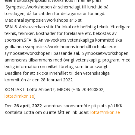
eller frukostsymposium/workshops i mån av plats.
Symposiet/workshopen är schemalagt till lunchtid på
torsdagen, då lunchtiden för deltagarna är förlängd.
Max antal symposier/workshops är 5 st.
SFAI & AnIva-veckan står för lokal och befintlig teknik. Ytterligare
teknik, tekniker, kostnader för föreläsare etc. bekostas av
sponsorn.SFAI & AnIva-veckans vetenskapliga kommitté ska
godkänna symposiets/workshopens innehåll och placerar
symposiet/workshopen i passande sal. Symposiet/workshopen
annonseras tillsammans med övrigt vetenskapligt program, med
tydlig information om vilket företag som är ansvarigt.
Deadline för att skicka innehållet till den vetenskapliga
kommittén är den 28 februari 2022.
KONTAKT: Lotta Ahlbertz, MKON (+46-704400802,
lotta@mkon.se
)
Den
26 april, 2022
, anordnas sponsormöte på plats på UKK.
Kontakta Lotta om du inte fått en inbjudan:
lotta@mkon.se