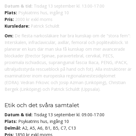
Datum & tid:
Tisdag 13 september kl. 13.00-17.00
Plats:
Psykiatrins hus, ingång 10
Pris:
2000 kr exkl moms
Kursledare:
Patrick Schuldt
Om:
De flesta narkosläkare har bra kunskap om de "stora fem":
Interskalen, infraclaviculär, axillär, femoral och popliteablock. Vi
planerar en kurs där man ska få kunskap om mer avancerade
blockader (Erector Spinae, paravertebral, cervikal, PECS,
proximala ischiadicus, suprainguinal fascia Iliaca, PENG, iPACK,
ultraljudsstyrda rescueblock på hand och fot). Alla instruktörer är
examinatörer inom europeiska regionalanestesidiplomet
(EDRA): Vedran Frkovic och Josip Azman (Linköping), Christian
Bergek (Linköping) och Patrick Schuldt (Uppsala).
Etik och det svåra samtalet
Datum & tid:
Tisdag 13 september kl. 09.00-17.00
Plats:
Psykiatrins hus, ingång 10
Delmål:
A2, A5, A6, B1, B5, C7, C13
Pris:
1850 kr exkl moms