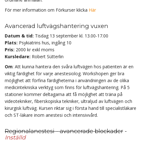
För mer information om Förkurser klicka
Här
Avancerad luftvägshantering vuxen
Datum & tid:
Tisdag 13 september kl. 13.00-17.00
Plats:
Psykiatrins hus, ingång 10
Pris:
2000 kr exkl moms
Kursledare:
Robert Sütterlin
Om
: Att kunna hantera den svåra luftvägen hos patienten är en
viktig färdighet för varje anestesiolog. Workshopen ger bra
möjlighet att förfina färdigheterna i användningen av de olika
medicintekniska verktyg som finns för luftvägshantering. På 5
stationer kommer deltagarna att få möjlighet att träna på
videotekniker, fiberskopiska tekniker, ultraljud av luftvägen och
kirurgisk luftväg. Kursen riktar sig i första hand till specialistläkare
och ST-läkare inom anestesi och intensivvård.
Regionalanestesi - avancerade blockader
-
Inställd