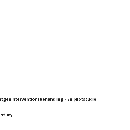
tgeninterventionsbehandling - En pilotstudie
l study