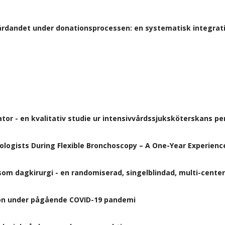
årdandet under donationsprocessen: en systematisk integrativ
tor - en kvalitativ studie ur intensivvårdssjuksköterskans pe
logists During Flexible Bronchoscopy – A One-Year Experience
om dagkirurgi - en randomiserad, singelblindad, multi-center
anon under pågående COVID-19 pandemi