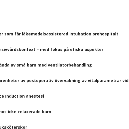
or som får läkemedelsassisterad intubation prehospitalt
tensivvårdskontext – med fokus på etiska aspekter
vända av små barn med ventilatorbehandling
renheter av postoperativ övervakning av vitalparametrar vid 
ce Induction anestesi
hos icke-relaxerade barn
juksköterskor