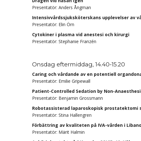
Dragen vid näsan igen
Presentatör: Anders Ångman
Intensivvårdssjuksköterskans upplevelser av v
Presentatör: Elin Örn
Cytokiner i plasma vid anestesi och kirurgi
Presentatör: Stephanie Franzén
Onsdag eftermiddag, 14.40-15.20
Caring och vårdande av en potentiell organdona
Presentatör: Emilie Gripewall
Patient-Controlled Sedation by Non-Anaesthesio
Presentatör: Benjamin Grossmann
Robotassisterad laparoskopisk prostatektomi s
Presentatör: Stina Hallengren
Förbättring av kvaliteten på IVA-vården i Lib
Presentatör: Märit Halmin