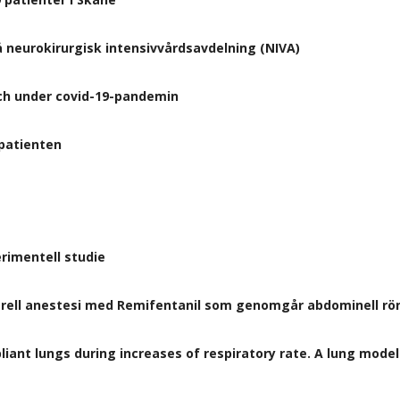
neurokirurgisk intensivvårdsavdelning (NIVA)
ch under covid-19-pandemin
 patienten
erimentell studie
rell anestesi med Remifentanil som genomgår abdominell rön
pliant lungs during increases of respiratory rate. A lung mode