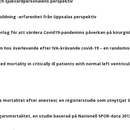
ch sjukvårdpersonalens perspektiv
bildning -erfarenhet från Uppsalas perspektiv
erlag för att värdera Covid19-pandemins påverkan på kirurgisk
 hos överlevande efter IVA-krävande covid-19 – en randomise
d mortality in critically ill patients with normal left ventricul
s mortalitet efter anestesi; en registerstudie som utnyttjat 
rsmortalitet, en studie baserad på Nationell SPOR-data 2013 