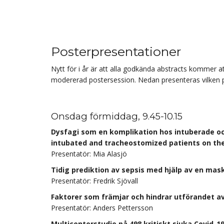
Posterpresentationer
Nytt för i år är att alla godkända abstracts kommer 
modererad postersession. Nedan presenteras vilken p
Onsdag förmiddag, 9.45-10.15
Dysfagi som en komplikation hos intuberade oc
intubated and tracheostomized patients on the 
Presentatör: Mia Alasjö
Tidig prediktion av sepsis med hjälp av en mas
Presentatör: Fredrik Sjövall
Faktorer som främjar och hindrar utförandet av
Presentatör: Anders Pettersson
Multicenterstudie på 498 kritiskt sjuka Covid-1