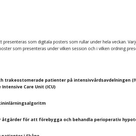
att presenteras som digitala posters som rullar under hela veckan. V
oster som presenteras under vilken session och i vilken ordning pres
h trakeostomerade patienter på intensivvårdsavdelningen (I
Intensive Care Unit (ICU)
kininlärningsalgoritm
 åtgärder för att förebygga och behandla perioperativ hypoter
9 patienter i Skåne