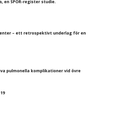
a, en SPOR-register studie.
nter – ett retrospektivt underlag för en
iva pulmonella komplikationer vid övre
-19