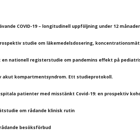
vande COVID-19 – longitudinell uppföljning under 12 månader
 prospektiv studie om läkemedelsdosering, koncentrationsmätn
en nationell registerstudie om pandemins effekt på pediatris
av akut kompartmentsyndrom. Ett studieprotokoll.
spitala patienter med misstänkt Covid-19: en prospektiv koh
kätstudie om rådande klinisk rutin
r rådande besöksförbud