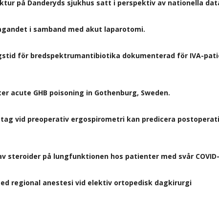
tur på Danderyds sjukhus satt i perspektiv av nationella dat
agandet i samband med akut laparotomi.
gstid för bredspektrumantibiotika dokumenterad för IVA-patie
after acute GHB poisoning in Gothenburg, Sweden.
ptag vid preoperativ ergospirometri kan predicera postoperat
av steroider på lungfunktionen hos patienter med svår COVID
d regional anestesi vid elektiv ortopedisk dagkirurgi