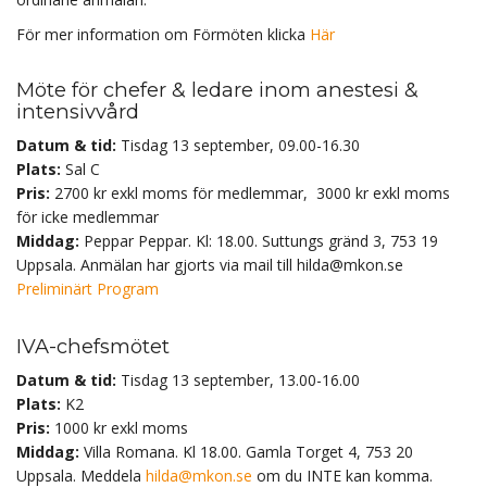
För mer information om Förmöten klicka
Här
Möte för chefer & ledare inom anestesi &
intensivvård
Datum & tid:
Tisdag 13 september, 09.00-16.30
Plats:
Sal C
Pris:
2700 kr exkl moms för medlemmar, 3000 kr exkl moms
för icke medlemmar
Middag:
Peppar Peppar. Kl: 18.00. Suttungs gränd 3, 753 19
Uppsala. Anmälan har gjorts via mail till hilda@mkon.se
Preliminärt Program
IVA-chefsmötet
Datum & tid:
Tisdag 13 september, 13.00-16.00
Plats:
K2
Pris:
1000 kr exkl moms
Middag:
Villa Romana. Kl 18.00. Gamla Torget 4, 753 20
Uppsala. Meddela
hilda@mkon.se
om du INTE kan komma.